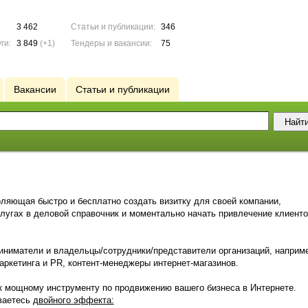
3 462
Статьи и публикации:
346
ги:
3 849
(+1)
Тендеры и вакансии:
75
Вакансии
Статьи и публикации
оляющая быстро и бесплатно создать визитку для своей компании,
лугах в деловой справочник и моментально начать привлечение клиенто
иниматели и владельцы/сотрудники/представители организаций, наприм
ркетинга и PR, контент-менеджеры интернет-магазинов.
 к мощному инструменту по продвижению вашего бизнеса в Интернете.
иваетесь
двойного эффекта: