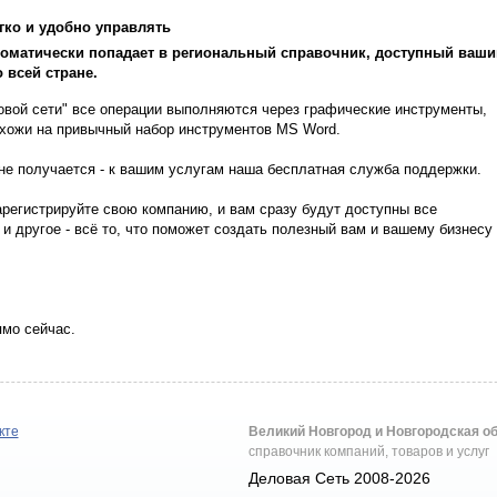
егко и удобно управлять
томатически попадает в региональный справочник, доступный ваш
всей стране.
овой сети" все операции выполняются через графические инструменты,
охожи на привычный набор инструментов MS Word.
о не получается - к вашим услугам наша бесплатная служба поддержки.
зарегистрируйте свою компанию, и вам сразу будут доступны все
 и другое - всё то, что поможет создать полезный вам и вашему бизнесу
ямо сейчас.
кте
Великий Новгород и Новгородская о
справочник компаний, товаров и услуг
Деловая Сеть 2008-2026