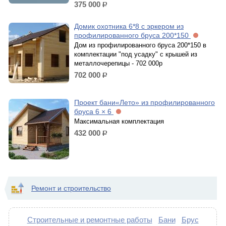
375 000
р.
Домик охотника 6*8 с эркером из
профилированного бруса 200*150
Дом из профилированного бруса 200*150 в
комплектации "под усадку" с крышей из
металлочерепицы - 702 000р
702 000
р.
Проект бани«Лето» из профилированного
бруса 6 × 6
Максимальная комплектация
432 000
р.
Ремонт и строительство
Строительные и ремонтные работы
Бани
Брус