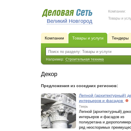
Компании:
Товары и услу
Великий Новгород
Компании
Товары и услуги
Тендеры
Например:
Строительная техника
Декор
Предложения из соседних регионов:
Лепной (архитектурный) д
интерьеров и фасадов
Тверь
Лепной (архитектурный) дек
интерьеров и фасадов из
полиуретана и дюрополимер
ряд неоспоримых преимущес