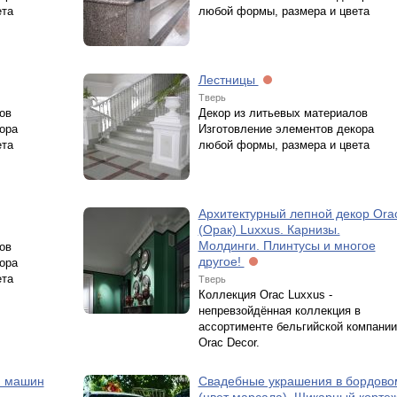
ета
любой формы, размера и цвета
Лестницы
Тверь
ов
Декор из литьевых материалов
ора
Изготовление элементов декора
ета
любой формы, размера и цвета
Архитектурный лепной декор Ora
(Орак) Luxxus. Карнизы.
Молдинги. Плинтусы и многое
ов
другое!
ора
ета
Тверь
Коллекция Orac Luxxus -
непревзойдённая коллекция в
ассортименте бельгийской компании
Orac Decor.
я машин
Свадебные украшения в бордово