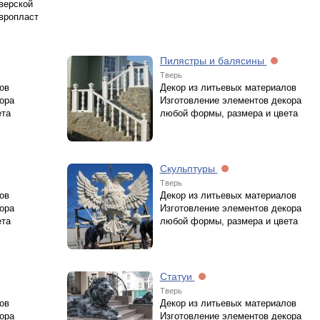
верской
вропласт
Пилястры и балясины
Тверь
ов
Декор из литьевых материалов
ора
Изготовление элементов декора
ета
любой формы, размера и цвета
Скульптуры
Тверь
ов
Декор из литьевых материалов
ора
Изготовление элементов декора
ета
любой формы, размера и цвета
Статуи
Тверь
ов
Декор из литьевых материалов
ора
Изготовление элементов декора