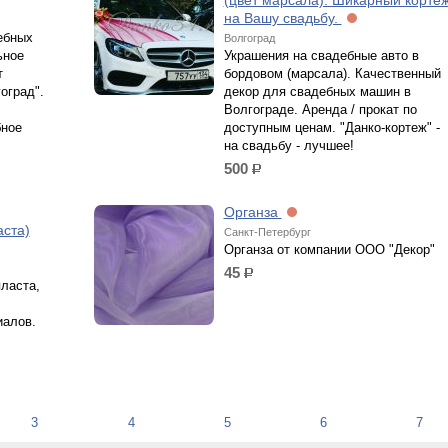
(цвет марсала). Шикарный корте
на Вашу свадьбу.
ебных
Волгоград
ьное
Украшения на свадебные авто в
т
бордовом (марсала). Качественный
оград".
декор для свадебных машин в
Волгограде. Аренда / прокат по
бное
доступным ценам. "Данко-кортеж" -
на свадьбу - лучшее!
500
р.
Органза
ста)
Санкт-Петербург
Органза от компании ООО "Декор"
45
р.
ласта,
иалов.
3
4
5
6
7