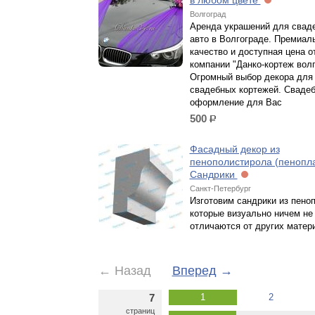
в любом цвете
Волгоград
Аренда украшений для свад
авто в Волгограде. Премиал
качество и доступная цена о
компании "Данко-кортеж волг
Огромный выбор декора для
свадебных кортежей. Сваде
оформление для Вас
500
р.
Фасадный декор из
пенополистирола (пенопла
Сандрики
Санкт-Петербург
Изготовим сандрики из пеноп
которые визуально ничем не
отличаются от других матер
←
Назад
Вперед
→
7
1
2
страниц