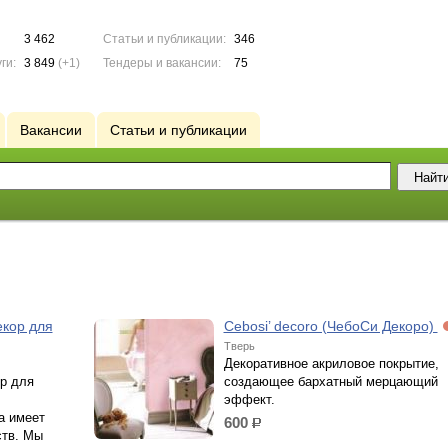
3 462
Статьи и публикации:
346
ги:
3 849
(+1)
Тендеры и вакансии:
75
Вакансии
Статьи и публикации
екор для
Cebosi’ decoro (ЧебоСи Декоро)
Тверь
Декоративное акриловое покрытие,
ор для
создающее бархатный мерцающий
эффект.
а имеет
600
р.
тв. Мы