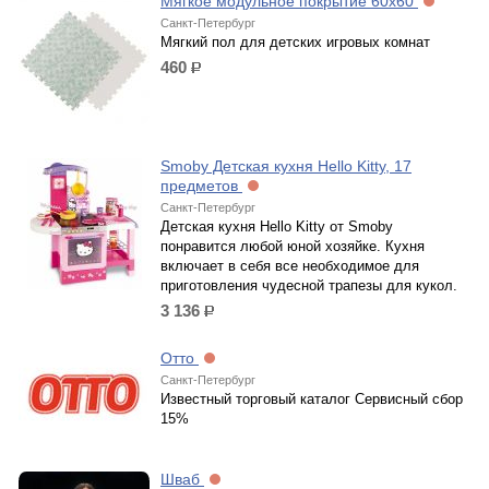
Мягкое модульное покрытие 60х60
Санкт-Петербург
Мягкий пол для детских игровых комнат
460
р.
Smoby Детская кухня Hello Kitty, 17
предметов
Санкт-Петербург
Детская кухня Hello Kitty от Smoby
понравится любой юной хозяйке. Кухня
включает в себя все необходимое для
приготовления чудесной трапезы для кукол.
3 136
р.
Отто
Санкт-Петербург
Известный торговый каталог Сервисный сбор
15%
Шваб