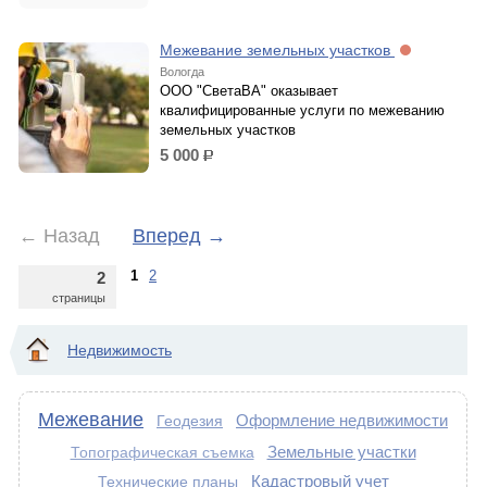
Межевание земельных участков
Вологда
ООО "СветаВА" оказывает
квалифицированные услуги по межеванию
земельных участков
5 000
р.
←
Назад
Вперед
→
1
2
2
страницы
Недвижимость
Межевание
Оформление недвижимости
Геодезия
Земельные участки
Топографическая съемка
Кадастровый учет
Технические планы