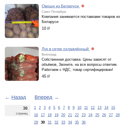
Овощи из Беларуси
Санкт-Петербург
Компания занимается поставками товаров из
Беларуси
10
р.
Лук в сетке охлаждённый
Волгоград
Собственная доставка. Цены зависят от
объёмов, Звоните, на все вопросы ответим.
Работаем с НДС, товар сертифицирован!
45
р.
←
Назад
Вперед
→
1
2
3
4
5
6
7
8
9
10
11
12
13
14
15
36
страниц
16
17
18
19
20
21
22
23
24
25
26
27
28
29
30
31
32
33
34
35
36