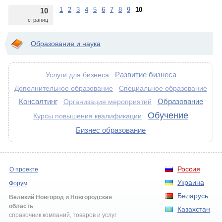
1
2
3
4
5
6
7
8
9
10
10
страниц
Образование и наука
Развитие бизнеса
Услуги для бизнеса
Дополнительное образование
Специальное образование
Консалтинг
Образование
Организация мероприятий
Обучение
Курсы повышения квалификации
Бизнес образование
Россия
О проекте
Украина
Форум
Беларусь
Великий Новгород и Новгородская
область
Казахстан
справочник компаний, товаров и услуг