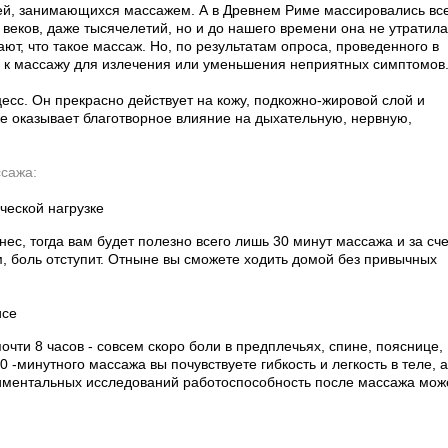
й, занимающихся массажем. А в Древнем Риме массировались все
 веков, даже тысячелетий, но и до нашего времени она не утратила
ают, что такое массаж. Но, по результатам опроса, проведенного в
и к массажу для излечения или уменьшения неприятных симптомов
есс. Он прекрасно действует на кожу, подкожно-жировой слой и
же оказывает благотворное влияние на дыхательную, нервную,
сажа:
еской нагрузке
с, тогда вам будет полезно всего лишь 30 минут массажа и за сче
, боль отступит. Отныне вы сможете ходить домой без привычных
исе
очти 8 часов - совсем скоро боли в предплечьях, спине, пояснице,
0 -минутного массажа вы почувствуете гибкость и легкость в теле, а
риментальных исследований работоспособность после массажа мож