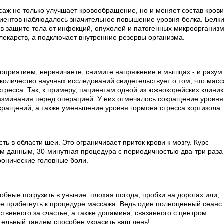
аж не только улучшает кровообращение, но и меняет состав крови
циентов наблюдалось значительное повышение уровня белка. Белки
в защите тела от инфекций, опухолей и патогенных микроорганизм
лекарств, а подключает внутренние резервы организма.
оприятием, нервничаете, снимите напряжение в мышцах - и разум
оличество научных исследований свидетельствует о том, что масс
тресса. Так, к примеру, пациентам одной из южнокорейских клиник
азминания перед операцией. У них отмечалось сокращение уровня
кращений, а также уменьшение уровня гормона стресса кортизола.
ь в области шеи. Это ограничивает приток крови к мозгу. Курс
м данным, 30-минутная процедура с периодичностью два-три раза
ронические головные боли.
обные погрузить в уныние: плохая погода, пробки на дорогах или,
те прибегнуть к процедуре массажа. Ведь один полноценный сеанс
твенного за счастье, а также допамина, связанного с центром
тельный тандем способен украсить ваш день!