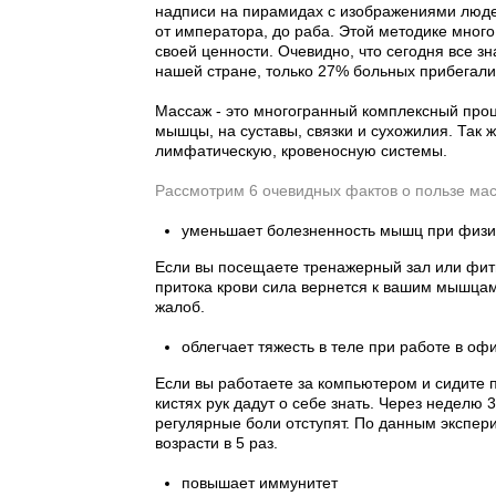
надписи на пирамидах с изображениями люде
от императора, до раба. Этой методике много
своей ценности. Очевидно, что сегодня все зн
нашей стране, только 27% больных прибегал
Массаж - это многогранный комплексный проц
мышцы, на суставы, связки и сухожилия. Так 
лимфатическую, кровеносную системы.
Рассмотрим 6 очевидных фактов о пользе мас
уменьшает болезненность мышц при физич
Если вы посещаете тренажерный зал или фитне
притока крови сила вернется к вашим мышцам
жалоб.
облегчает тяжесть в теле при работе в оф
Если вы работаете за компьютером и сидите п
кистях рук дадут о себе знать. Через неделю 3
регулярные боли отступят. По данным экспе
возрасти в 5 раз.
повышает иммунитет