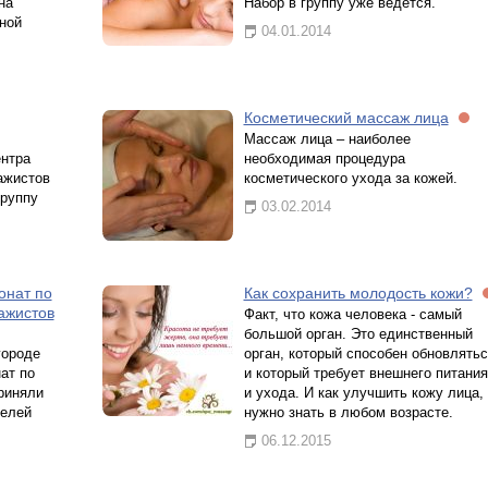
на
Набор в группу уже ведется.
ной
04.01.2014
Косметический массаж лица
Массаж лица – наиболее
нтра
необходимая процедура
ажистов
косметического ухода за кожей.
группу
03.02.2014
онат по
Как сохранить молодость кожи?
ажистов
Факт, что кожа человека - самый
большой орган. Это единственный
городе
орган, который способен обновлятьс
ат по
и который требует внешнего питания
риняли
и ухода. И как улучшить кожу лица,
телей
нужно знать в любом возрасте.
06.12.2015