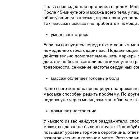
Польза очевидна для организма в целом. Масс
После 45-минутного массажа всего тела у па
образующиеся в плазме, играют важную роль 
Так, массаж помогает не прибегать к помощи 
уменьшает стресс
Если вы волнуетесь перед ответственным мер
немедленно отблагодарит вас. Подавляющее к
действительно помогает уменьшить маркеры с
достаточно было всего лишь пятиминутного р
тревожности, снижение частоты сердечных со
массаж облегчает головные боли
Чаще всего мигрень провоцирует напряженност
массажа способен решить проблему. По други
неделю уже через месяц заметно облегчает х
повышает настроение
У каждого из вас найдутся раздражители, спос
может, вы давно не были в отпуске. Попробуй
повышает уровень гормона серотонина, ответс
вознаграждения в головном мозге. Этот удиви